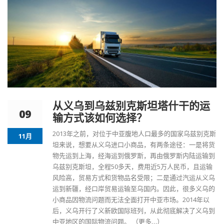
从义乌到乌兹别克斯坦塔什干的运
09
输方式该如何选择？
2013年之前，对位于中亚腹地人口最多的国家
乌兹别克斯
11月
坦
来说，想要从义乌进口小商品，有两条途径：一是将货
物先运到上海，经海运到俄罗斯，再由俄罗斯内陆运输到
乌兹别克斯坦，全程50多天，费用近5万人民币，且运输
风险高，贸易方式和货物品名受限；二是通过汽运从义乌
运到新疆，经口岸贸易运输至乌国内。因此，很多义乌的
小商品因物流问题而无法全面打开中亚市场。2014年以
后，义乌开行了义新欧国际班列，从此彻底解决了义乌到
中亚地区的国际物流问题。
（更多…）