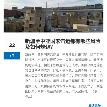
新疆至中亚国家汽运都有哪些风险
22
及如何规避？
新疆与中亚各国天然接壤，国际贸易往来频繁，除了有国
5月
际铁路、空运可以连通之外，国际汽运则是最快、最便捷
的物流渠道，相较于铁路运输的低成本，国际公路运输有
其自身特别的优势，比如无需换轨、无需等待、门到门、
进出口口岸及路线灵活规划等特点，但在各操作环节中仍
存在一些操作风险，需要从业者了解和注意，并且可以利
用第三方工具和自身的专业性来规避，下面列举了三类在
国际汽运
中有可能会遇到的风险，供大家探讨。
（更
多…）
阅读更多