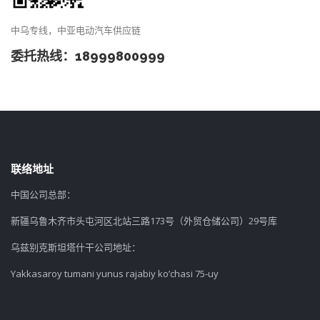
中乌专线，中亚电动汽车供应链
委托热线：18999800999
联络地址
中国公司总部：
新疆乌鲁木齐市头屯河区北站三路173号（外贸仓储公司）29号库
乌兹别克斯坦塔什干公司地址：
Yakkasaroy tumani yunus rajabiy ko’chasi 75-uy