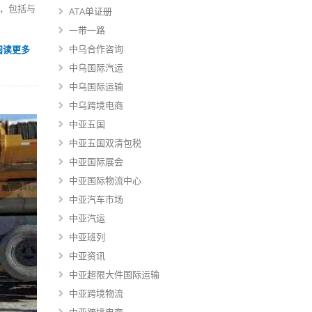
，包括与
ATA单证册
一带一路
中乌合作咨询
阅读更多
中乌国际汽运
中乌国际运输
中乌跨境电商
中亚五国
中亚五国双清包税
中亚国际展会
中亚国际物流中心
中亚汽车市场
中亚汽运
中亚班列
中亚资讯
中亚超限大件国际运输
中亚跨境物流