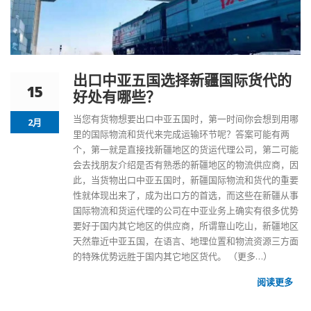
出口中亚五国选择新疆国际货代的
15
好处有哪些？
当您有货物想要出口
中亚五国
时，第一时间你会想到用哪
2月
里的国际物流和货代来完成运输环节呢？答案可能有两
个，第一就是直接找新疆地区的货运代理公司，第二可能
会去找朋友介绍是否有熟悉的新疆地区的物流供应商，因
此，当货物出口中亚五国时，
新疆国际物流和货代
的重要
性就体现出来了，成为出口方的首选，而这些在新疆从事
国际物流和货运代理的公司在中亚业务上确实有很多优势
要好于国内其它地区的供应商，所谓靠山吃山，新疆地区
天然靠近中亚五国，在语言、地理位置和物流资源三方面
的特殊优势远胜于国内其它地区货代。
（更多…）
阅读更多