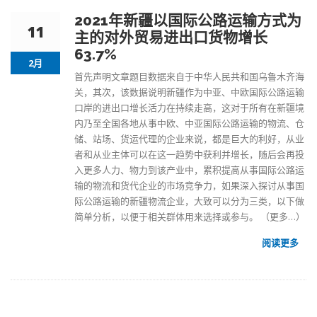
2021年新疆以国际公路运输方式为
11
主的对外贸易进出口货物增长
63.7%
2月
首先声明文章题目数据来自于中华人民共和国
乌鲁木齐海
关
，其次，该数据说明新疆作为中亚、中欧国际公路运输
口岸的进出口增长活力在持续走高，这对于所有在新疆境
内乃至全国各地从事中欧、中亚国际公路运输的物流、仓
储、站场、货运代理的企业来说，都是巨大的利好，从业
者和从业主体可以在这一趋势中获利并增长，随后会再投
入更多人力、物力到该产业中，累积提高从事
国际公路运
输
的物流和货代企业的市场竞争力，如果深入探讨从事国
际公路运输的
新疆物流企业
，大致可以分为三类，以下做
简单分析，以便于相关群体用来选择或参与。
（更多…）
阅读更多