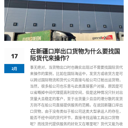
在新疆口岸出口货物为什么要找国
17
际货代来操作？
事无绝对，当货物出口时也确实出现过不需要找
国际货代
2月
来操作的案例，比如在国际海运中，发货方或收货方是可
以跨过国际物流和货代公司直接与船公司订舱出运货物，
当然，很多船公司也乐意与此类直接客户对接，原因是可
以省略掉中间代理提高利润空间，但是这种情况只针对出
货量大且稳定的客户，至于出货量少且目的港分散的发货
方则不在船公司直接提供服务的范畴。在说回
新疆口岸出
口
货物，由于没有类似于船公司这类大型承运人的存在，
能否不经中间的货代环节，直接寻找运输工具出口货物
呢？而找货代提供服务的好处又在哪里呢？货代又能为收