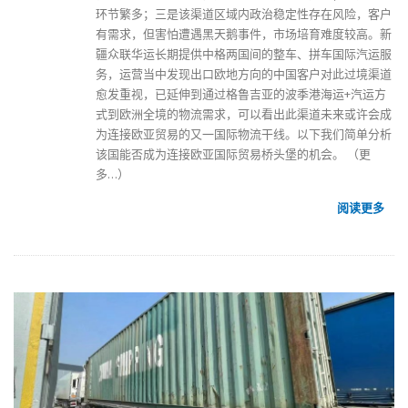
环节繁多；三是该渠道区域内政治稳定性存在风险，客户
有需求，但害怕遭遇黑天鹅事件，市场培育难度较高。
新
疆众联华运
长期提供中格两国间的整车、拼车国际汽运服
务，运营当中发现出口欧地方向的中国客户对此过境渠道
愈发重视，已延伸到通过格鲁吉亚的波季港海运+汽运方
式到欧洲全境的物流需求，可以看出此渠道未来或许会成
为连接欧亚贸易的又一国际物流干线。以下我们简单分析
该国能否成为连接欧亚国际贸易桥头堡的机会。
（更
多…）
阅读更多