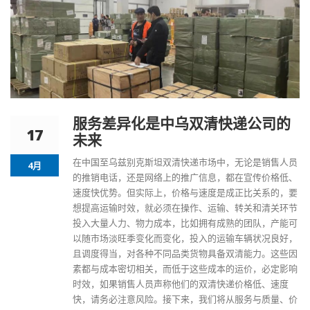
服务差异化是中乌双清快递公司的
17
未来
在中国至
乌兹别克斯坦双清快递
市场中，无论是销售人员
4月
的推销电话，还是网络上的推广信息，都在宣传价格低、
速度快优势。但实际上，价格与速度是成正比关系的，要
想提高运输时效，就必须在操作、运输、转关和清关环节
投入大量人力、物力成本，比如拥有成熟的团队，产能可
以随市场淡旺季变化而变化，投入的运输车辆状况良好，
且调度得当，对各种不同品类货物具备双清能力。这些因
素都与成本密切相关，而低于这些成本的运价，必定影响
时效，如果销售人员声称他们的双清快递价格低、速度
快，请务必注意风险。接下来，我们将从服务与质量、价