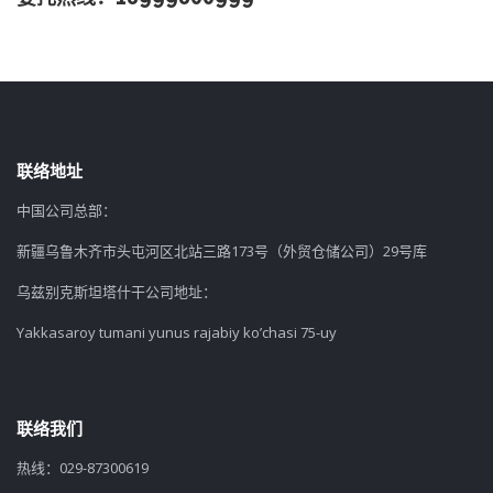
联络地址
中国公司总部：
新疆乌鲁木齐市头屯河区北站三路173号（外贸仓储公司）29号库
乌兹别克斯坦塔什干公司地址：
Yakkasaroy tumani yunus rajabiy ko’chasi 75-uy
联络我们
热线：029-87300619