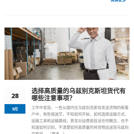
选择高质量的乌兹别克斯坦货代有
28
哪些注意事项？
工作中发现，一些从国内往
乌兹别克斯坦发送货物
的新客
9月
户中，有些很迷茫，不知如何开始，如何选择运输方式，
运输工具和运输路线，甚至对运费高低没任何概念，也不
知道如何识别，不清楚如何高质量的将货物运送到
乌兹别
克斯坦
。
（更多…）