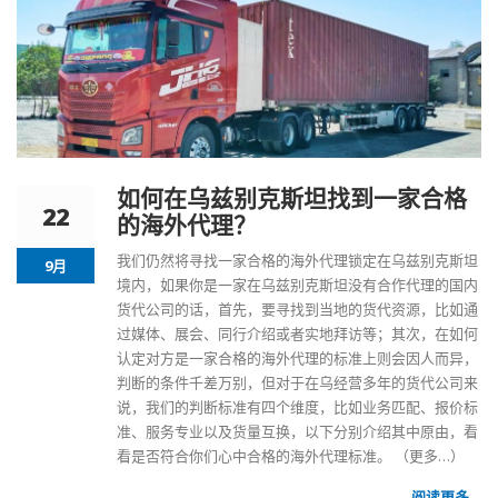
如何在乌兹别克斯坦找到一家合格
22
的海外代理？
我们仍然将寻找一家合格的海外代理锁定在乌兹别克斯坦
9月
境内，如果你是一家在
乌兹别克斯坦
没有合作代理的国内
货代公司的话，首先，要寻找到当地的货代资源，比如通
过媒体、展会、同行介绍或者实地拜访等；其次，在如何
认定对方是一家合格的海外代理的标准上则会因人而异，
判断的条件千差万别，但对于在乌经营多年的货代公司来
说，我们的判断标准有四个维度，比如业务匹配、报价标
准、服务专业以及货量互换，以下分别介绍其中原由，看
看是否符合你们心中合格的海外代理标准。
（更多…）
阅读更多