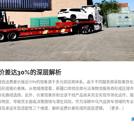
价差达30%的深层解析
最低运费差价接近30%的现象源于多元供应商体系。由于不同服务商采取差异化
而形成报价悬殊。从地域维度看，新疆口岸供应商与沿海物流服务商形成区域市
异化路线选择。此外，价差现象折射出该干线产品尚未完全实现市场化运作，服
异明显，导致货主面临决策困境与潜在风险。作为深耕中乌汽运拼车领域的专业
择及承运车型适配性三个维度，解析运费价差形成的底层逻辑。
（更多…）